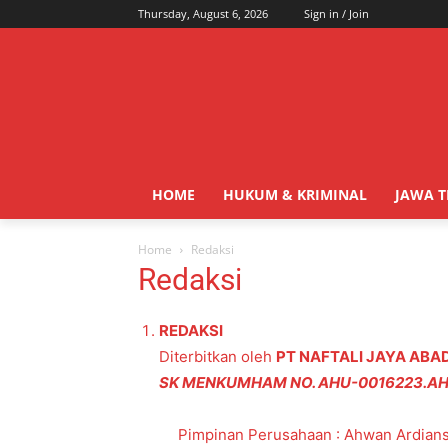
Thursday, August 6, 2026
Sign in / Join
HOME
HUKUM & KRIMINAL
JAWA 
Home
Redaksi
Redaksi
REDAKSI
Diterbitkan oleh
PT NAFTALI JAYA ABAD
SK MENKUMHAM NO. AHU-0016223.AH.0
Pimpinan Perusahaan : Ahwan Ardian