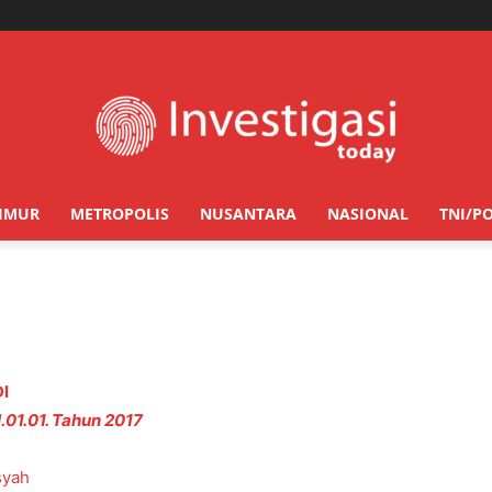
TIMUR
METROPOLIS
NUSANTARA
NASIONAL
TNI/PO
I
1.01. Tahun 2017
syah