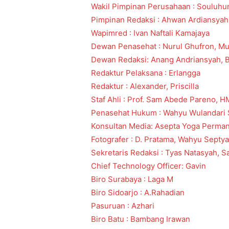
Wakil Pimpinan Perusahaan : Souluh
Pimpinan Redaksi : Ahwan Ardiansyah
Wapimred : Ivan Naftali Kamajaya
Dewan Penasehat : Nurul Ghufron, Mu
Dewan Redaksi: Anang Andriansyah, B
Redaktur Pelaksana : Erlangga
Redaktur : Alexander, Priscilla
Staf Ahli : Prof. Sam Abede Pareno, H
Penasehat Hukum : Wahyu Wulandari S.
Konsultan Media: Asepta Yoga Perma
Fotografer : D. Pratama, Wahyu Septy
Sekretaris Redaksi : Tyas Natasyah, Sa
Chief Technology Officer: Gavin
Biro Surabaya : Laga M
Biro Sidoarjo : A.Rahadian
Pasuruan : Azhari
Biro Batu : Bambang Irawan