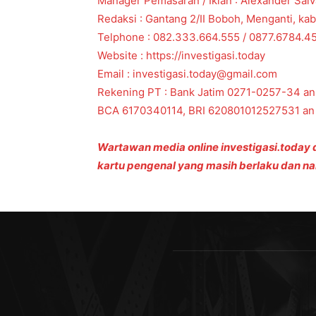
Manager Pemasaran / Iklan : Alexander Sal
Redaksi : Gantang 2/II Boboh, Menganti, ka
Telphone : 082.333.664.555 / 0877.6784.4
Website : https://investigasi.today
Email : investigasi.today@gmail.com
Rekening PT : Bank Jatim 0271-0257-34 an
BCA 6170340114, BRI 620801012527531 an 
Wartawan media online investigasi.today
kartu pengenal yang masih berlaku dan n