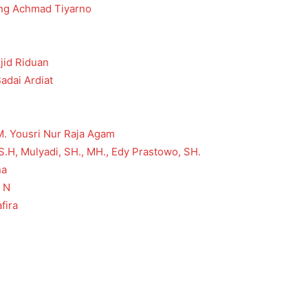
ung Achmad Tiyarno
jid Riduan
adai Ardiat
M. Yousri Nur Raja Agam
H, Mulyadi, SH., MH., Edy Prastowo, SH.
na
a N
fira