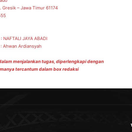
vado
b. Gresik – Jawa Timur 61174
555
 : NAFTALI JAYA ABADI
: Ahwan Ardiansyah
 dalam menjalankan tugas, diperlengkapi dengan
amanya tercantum dalam box redaksi