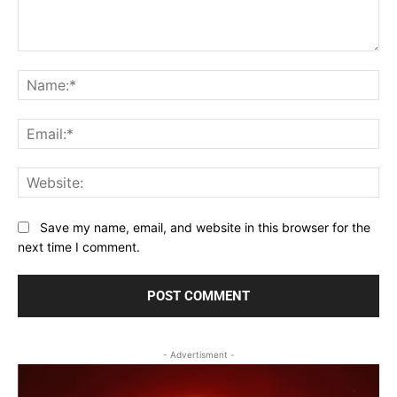
Comment:
Na
Ema
Web
Save my name, email, and website in this browser for the
next time I comment.
- Advertisment -