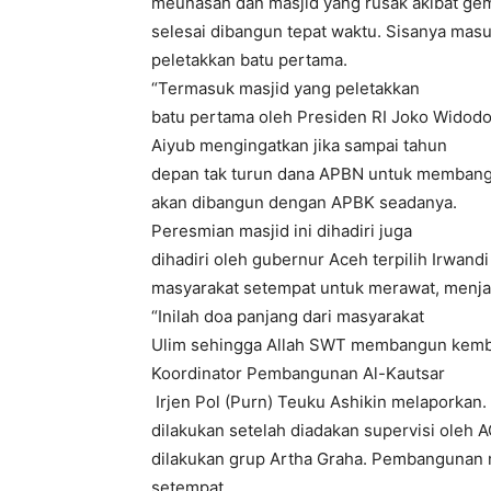
meunasah dan masjid yang rusak akibat gem
selesai dibangun tepat waktu. Sisanya ma
peletakkan batu pertama.
“Termasuk masjid yang peletakkan
batu pertama oleh Presiden RI Joko Widodo 
Aiyub mengingatkan jika sampai tahun
depan tak turun dana APBN untuk membang
akan dibangun dengan APBK seadanya.
Peresmian masjid ini dihadiri juga
dihadiri oleh gubernur Aceh terpilih Irwand
masyarakat setempat untuk merawat, menj
“Inilah doa panjang dari masyarakat
Ulim sehingga Allah SWT membangun kembali
Koordinator Pembangunan Al-Kautsar
Irjen Pol (Purn) Teuku Ashikin melaporkan
dilakukan setelah diadakan supervisi oleh
dilakukan grup Artha Graha. Pembangunan m
setempat.