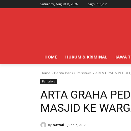
Saturday, August 8, 2026
Sign in / Join
HOME
HUKUM & KRIMINAL
JAWA 
Home
Berita Baru
Peristiwa
ARTA GRAHA PEDULI,
Peristiwa
ARTA GRAHA PED
MASJID KE WARG
By
Naftali
June 7, 2017