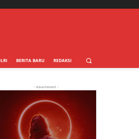
LRI
BERITA BARU
REDAKSI
- Advertisment -