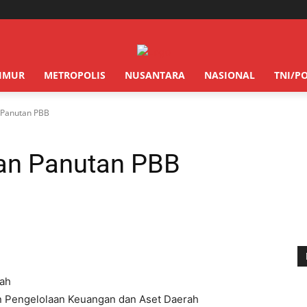
TIMUR
METROPOLIS
NUSANTARA
NASIONAL
TNI/PO
 Panutan PBB
an Panutan PBB
tah
n Pengelolaan Keuangan dan Aset Daerah