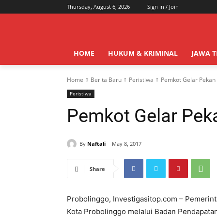
Thursday, August 6, 2026
Sign in / Join
HOME
HUKUM & KRIMINAL
JAWA 
Home
Berita Baru
Peristiwa
Pemkot Gelar Pekan
Peristiwa
Pemkot Gelar Pek
By
Naftali
May 8, 2017
Share
Probolinggo, Investigasitop.com – Pemerin
Kota Probolinggo melalui Badan Pendapata