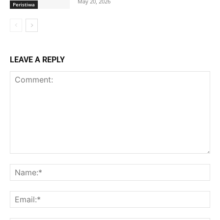
May 20, 2026
Peristiwa
LEAVE A REPLY
Comment:
Na
Ema