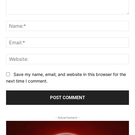
Comment:
Na
Ema
Web
Save my name, email, and website in this browser for the
next time I comment.
- Advertisment -