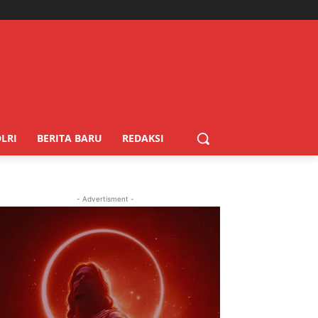
LRI
BERITA BARU
REDAKSI
- Advertisment -