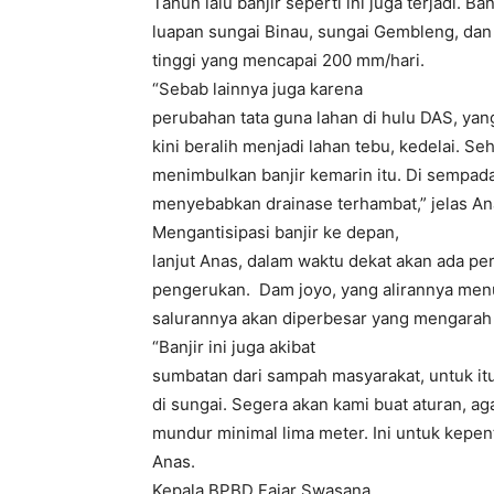
Tahun lalu banjir seperti ini juga terjadi. Ban
luapan sungai Binau, sungai Gembleng, dan
tinggi yang mencapai 200 mm/hari.
“Sebab lainnya juga karena
perubahan tata guna lahan di hulu DAS, ya
kini beralih menjadi lahan tebu, kedelai. S
menimbulkan banjir kemarin itu. Di sempadan
menyebabkan drainase terhambat,” jelas An
Mengantisipasi banjir ke depan,
lanjut Anas, dalam waktu dekat akan ada p
pengerukan. Dam joyo, yang alirannya men
salurannya akan diperbesar yang mengarah 
“Banjir ini juga akibat
sumbatan dari sampah masyarakat, untuk it
di sungai. Segera akan kami buat aturan, a
mundur minimal lima meter. Ini untuk kepen
Anas.
Kepala BPBD Fajar Swasana