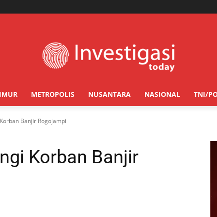
TIMUR
METROPOLIS
NUSANTARA
NASIONAL
TNI/PO
 Korban Banjir Rogojampi
ngi Korban Banjir