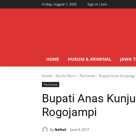
Friday, August 7, 2026
Sign in / Join
HOME
HUKUM & KRIMINAL
JAWA 
Home
Berita Baru
Peristiwa
Bupati Anas Kunjungi
Peristiwa
Bupati Anas Kunju
Rogojampi
By
Naftali
June 9, 2017