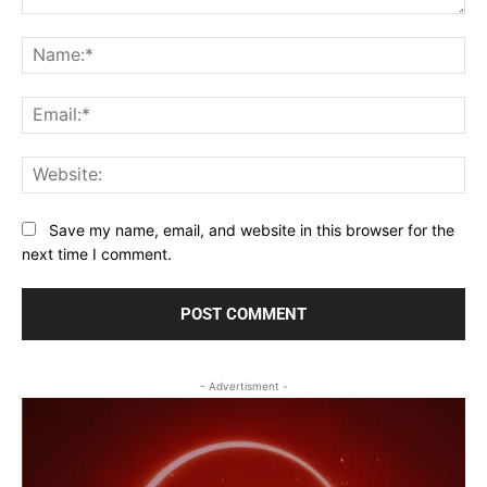
Comment:
Na
Ema
Web
Save my name, email, and website in this browser for the
next time I comment.
- Advertisment -