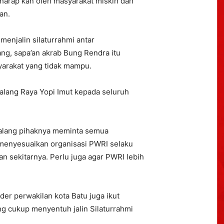
-harap kan oleh masyarakat miskin dan
an.
 menjalin silaturrahmi antar
g, sapa’an akrab Bung Rendra itu
yarakat yang tidak mampu.
alang Raya Yopi Imut kepada seluruh
.
Malang pihaknya meminta semua
n menyesuaikan organisasi PWRI selaku
n sekitarnya. Perlu juga agar PWRI lebih
er perwakilan kota Batu juga ikut
g cukup menyentuh jalin Silaturrahmi