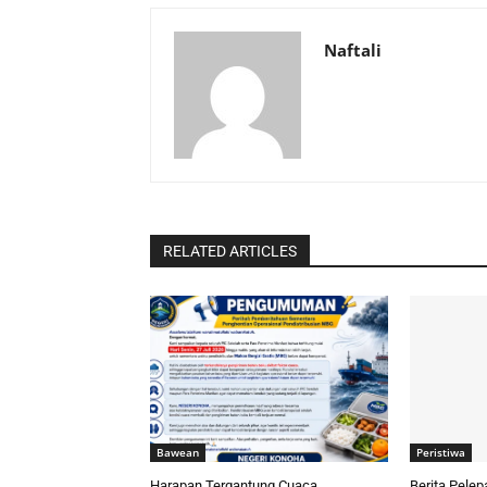
Naftali
RELATED ARTICLES
Bawean
Peristiwa
Harapan Tergantung Cuaca
Berita Pele