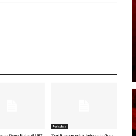
Peristiwa
pasan Siswa Kelas VI UPT
“Dari Bawean untuk Indonesia: Guru