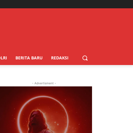
LRI
BERITA BARU
REDAKSI
- Advertisment -