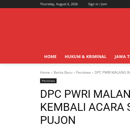
Thursday, August 6, 2026
Sign in / Join
HOME
HUKUM & KRIMINAL
JAWA 
Home
Berita Baru
Peristiwa
DPC PWRI MALANG R
Peristiwa
DPC PWRI MALAN
KEMBALI ACARA 
PUJON