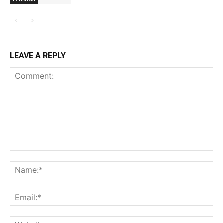
LEAVE A REPLY
Comment:
Na
Ema
Web