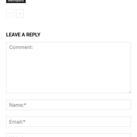
Metropolis
LEAVE A REPLY
Comment:
Na
Ema
Web