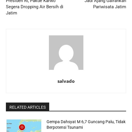
Presiden RI, Pakde Karwo
Jadi Ajang Gairahkan
Segera Dropping Air Bersih di
Pariwisata Jatim
Jatim
salvado
RELATED ARTICLES
Gempa Dahsyat M 6,7 Guncang Palu, Tidak
Berpotensi Tsunami