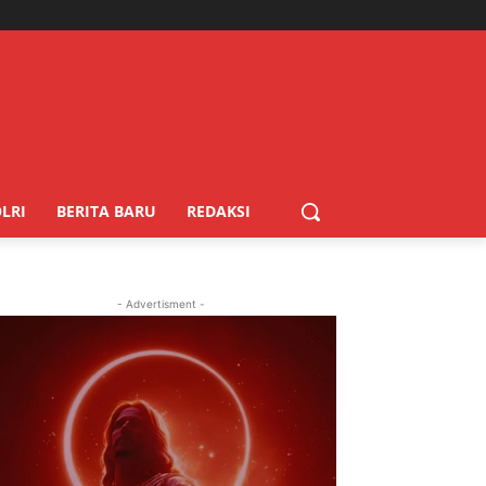
LRI
BERITA BARU
REDAKSI
- Advertisment -