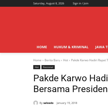
Saturday, August 8, 2026
Sign in / Join
HOME
HUKUM & KRIMINAL
JAWA 
Home
Berita Baru
Hot
Pakde Karwo Hadiri Rapat 
Hot
Nasional
Pakde Karwo Hadi
Bersama Presiden
By
salvado
January 19, 2018