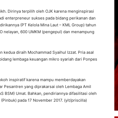
ikh. Dirinya terpilih oleh OJK karena menginspirasi
adi enterpreneur sukses pada bidang perikanan dan
idirikannya (PT Kelola Mina Laut – KML Group) tahun
OOO nelayan, 600 UMKM (pengepul) dan menampung
an kedua diraih Mochammad Syaihul Izzat. Pria asal
 di bidang lembaga keuangan mikro syariah dari Ponpes
tokoh inspiratif karena mampu memberdayakan
ar Pesantren yang diprakarsai oleh Lembaga Amil
S BSM) Umat. Bahkan, pendiriannya difasilitasi oleh
(Pinbuk) pada 17 November 2017. (yit/priscilla)