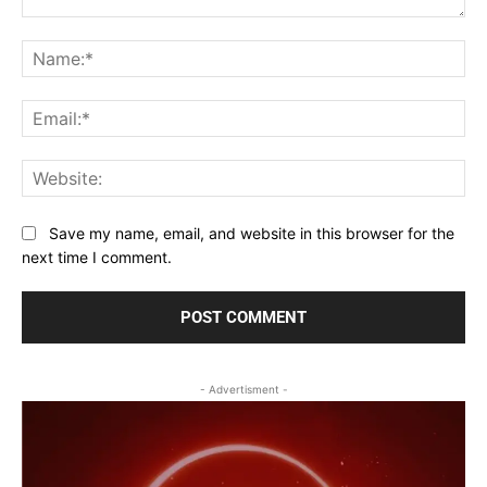
Comment:
Na
Ema
Web
Save my name, email, and website in this browser for the
next time I comment.
- Advertisment -