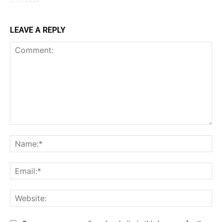
LEAVE A REPLY
Comment:
Na
Ema
Web