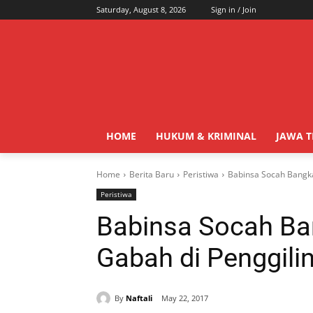
Saturday, August 8, 2026
Sign in / Join
HOME
HUKUM & KRIMINAL
JAWA 
Home
Berita Baru
Peristiwa
Babinsa Socah Bangka
Peristiwa
Babinsa Socah Ba
Gabah di Penggili
By
Naftali
May 22, 2017