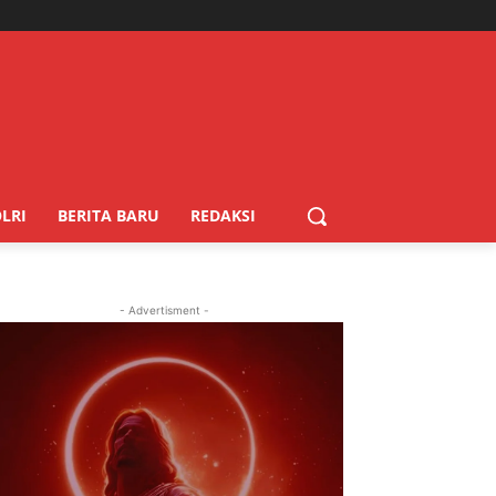
LRI
BERITA BARU
REDAKSI
- Advertisment -