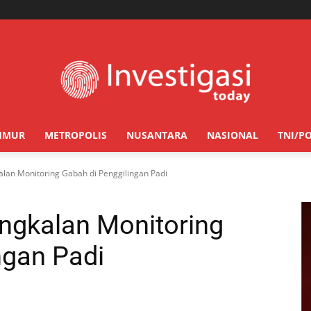
TIMUR
METROPOLIS
NUSANTARA
NASIONAL
TNI/PO
lan Monitoring Gabah di Penggilingan Padi
ngkalan Monitoring
ngan Padi