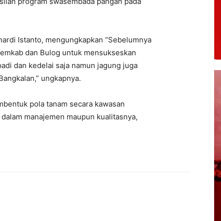
asilan program swasembada pangan pada
nardi Istanto, mengungkapkan “Sebelumnya
Pemkab dan Bulog untuk mensukseskan
di dan kedelai saja namun jagung juga
Bangkalan,” ungkapnya.
mbentuk pola tanam secara kawasan
 dalam manajemen maupun kualitasnya,