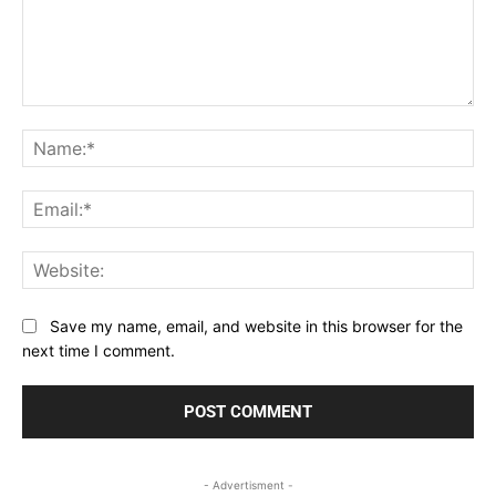
Comment:
Na
Ema
Web
Save my name, email, and website in this browser for the
next time I comment.
- Advertisment -