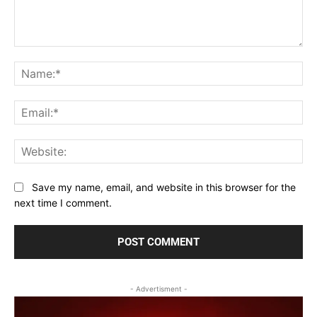
Comment:
Na
Ema
Web
Save my name, email, and website in this browser for the
next time I comment.
- Advertisment -