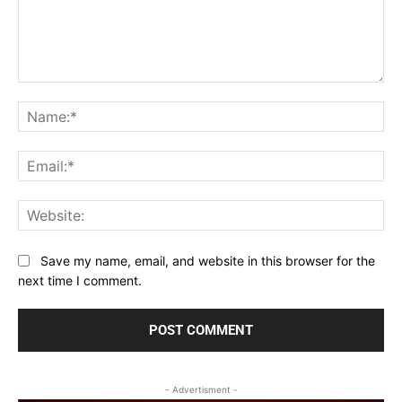
Comment:
Na
Ema
Web
Save my name, email, and website in this browser for the
next time I comment.
- Advertisment -