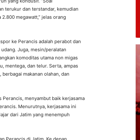
uruh yang kondusif. “Soal
n terukur dan terstandar, kemudian
da 2.800 megawatt,” jelas orang
spor ke Perancis adalah perabot dan
n udang. Juga, mesin/peralatan
Sedangkan komoditas utama non migas
u, mentega, dan telur. Serta, ampas
p, berbagai makanan olahan, dan
es Perancis, menyambut baik kerjasama
erancis. Menurutnya, kerjasama ini
elajar dari Jatim yang menempuh
san Perancis di Jatim. Ke depan,