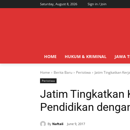
Saturday, August 8, 2026
Sign in / Join
HOME
HUKUM & KRIMINAL
JAWA 
Home
Berita Baru
Peristiwa
Jatim Tingkatkan Ker
Peristiwa
Jatim Tingkatkan
Pendidikan denga
By
Naftali
June 9, 2017