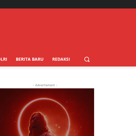
LRI
BERITA BARU
REDAKSI
- Advertisment -