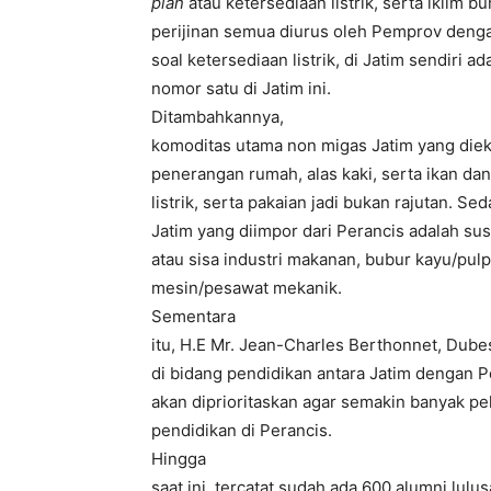
plan
atau ketersediaan listrik, serta iklim b
perijinan semua diurus oleh Pemprov denga
soal ketersediaan listrik, di Jatim sendiri a
nomor satu di Jatim ini.
Ditambahkannya,
komoditas utama non migas Jatim yang diek
penerangan rumah, alas kaki, serta ikan da
listrik, serta pakaian jadi bukan rajutan. 
Jatim yang diimpor dari Perancis adalah sus
atau sisa industri makanan, bubur kayu/pul
mesin/pesawat mekanik.
Sementara
itu, H.E Mr. Jean-Charles Berthonnet, Dub
di bidang pendidikan antara Jatim dengan P
akan diprioritaskan agar semakin banyak p
pendidikan di Perancis.
Hingga
saat ini, tercatat sudah ada 600 alumni lulu