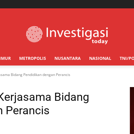
TIMUR
METROPOLIS
NUSANTARA
NASIONAL
TNI/PO
jasama Bidang Pendidikan dengan Perancis
 Kerjasama Bidang
n Perancis