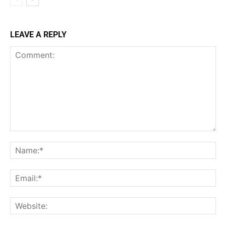
LEAVE A REPLY
Comment:
Na
Ema
Web