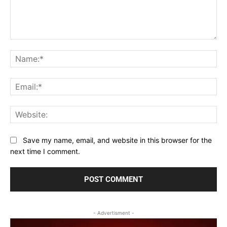
Comment:
Na
Ema
Web
Save my name, email, and website in this browser for the
next time I comment.
- Advertisment -