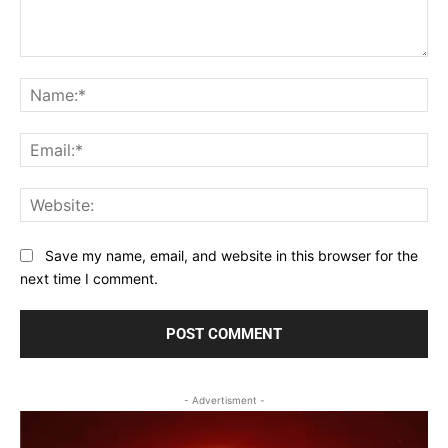
Comment:
Na
Ema
Web
Save my name, email, and website in this browser for the
next time I comment.
- Advertisment -