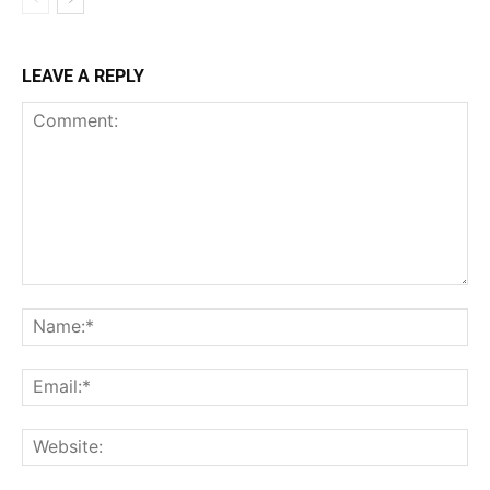
LEAVE A REPLY
Comment:
Na
Ema
Web