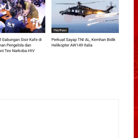
TNI/Polri
 Gabungan Sisir Kafe di
Perkuat Sayap TNI AL, Kemhan Bidik
han Pengelola dan
Helikopter AW149 Italia
ani Tes Narkoba-HIV