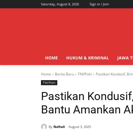
Saturday, August 8, 2026
Sign in / Join
HOME
HUKUM & KRIMINAL
JAWA 
Home
Berita Baru
TNI/Polri
Pastikan Kondusif, Br
TNI/Polri
Pastikan Kondusif
Bantu Amankan Aks
By
Naftali
August 3, 2025