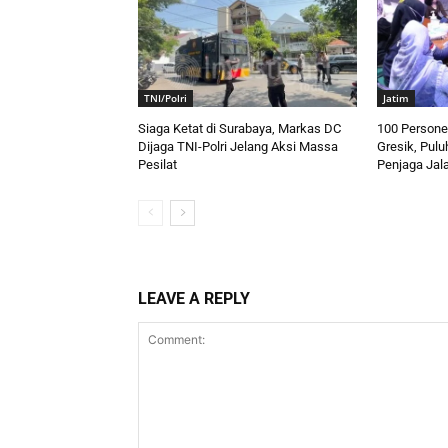
TNI/Polri
Jatim
Siaga Ketat di Surabaya, Markas DC
100 Personel
Dijaga TNI-Polri Jelang Aksi Massa
Gresik, Pulu
Pesilat
Penjaga Jal
LEAVE A REPLY