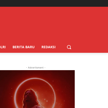
LRI
BERITA BARU
REDAKSI
- Advertisment -