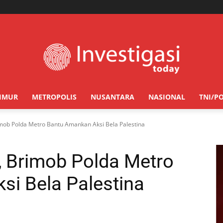
TIMUR
METROPOLIS
NUSANTARA
NASIONAL
TNI/PO
imob Polda Metro Bantu Amankan Aksi Bela Palestina
, Brimob Polda Metro
i Bela Palestina