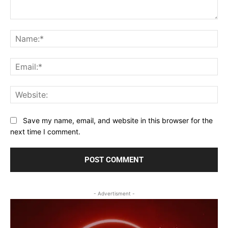
Comment:
Na
Ema
Web
Save my name, email, and website in this browser for the
next time I comment.
- Advertisment -