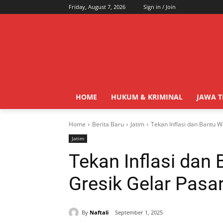
Friday, August 7, 2026
Sign in / Join
HOME
HUKUM & KRIMINAL
JAWA 
Home
Berita Baru
Jatim
Tekan Inflasi dan Bantu
Jatim
Tekan Inflasi dan
Gresik Gelar Pas
By
Naftali
September 1, 2025