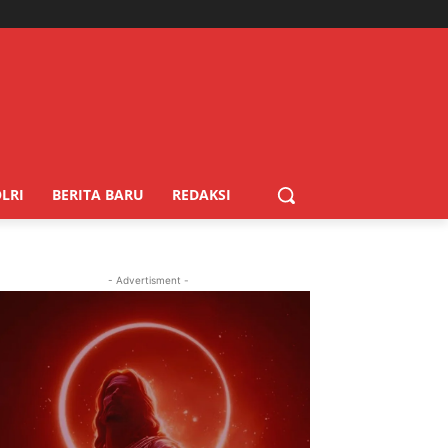
LRI
BERITA BARU
REDAKSI
- Advertisment -