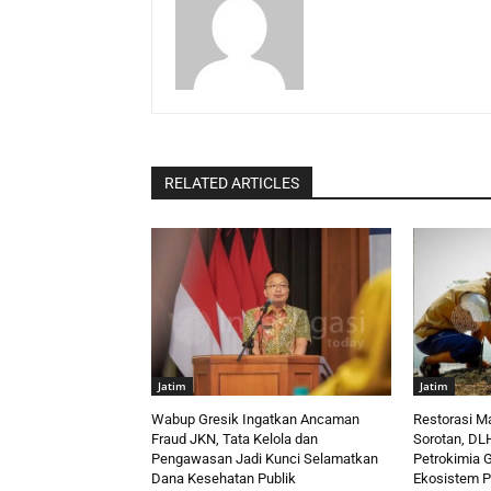
RELATED ARTICLES
Jatim
Jatim
Wabup Gresik Ingatkan Ancaman
Restorasi M
Fraud JKN, Tata Kelola dan
Sorotan, DL
Pengawasan Jadi Kunci Selamatkan
Petrokimia G
Dana Kesehatan Publik
Ekosistem P