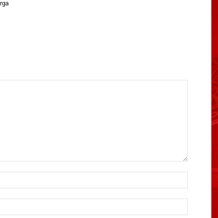
rga
Name:*
Email:*