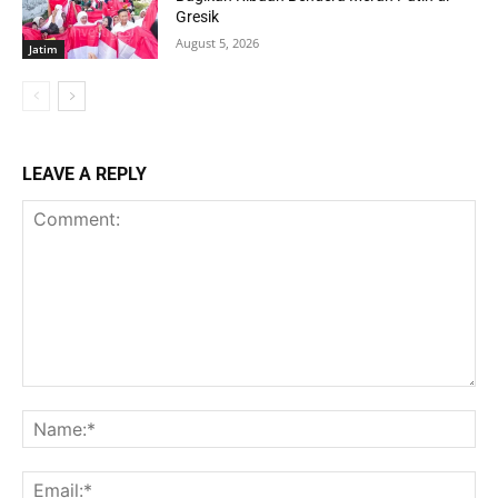
Gresik
August 5, 2026
Jatim
LEAVE A REPLY
Comment:
Na
Ema