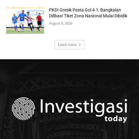
PKDI Gresik Pesta Gol 4-1, Bangkalan
Dilibas! Tiket Zona Nasional Mulai Dibidik
August 8, 2026
Load more