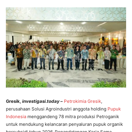
Gresik,
investigasi.today –
Petrokimia Gresik
,
perusahaan Solusi Agroindustri anggota
holding
Pupuk
Indonesia
menggandeng 78 mitra produksi Petroganik
untuk mendukung kelancaran penyaluran pupuk organik
bersubsidi tahun 2026. Penandatangan Kerja Sama