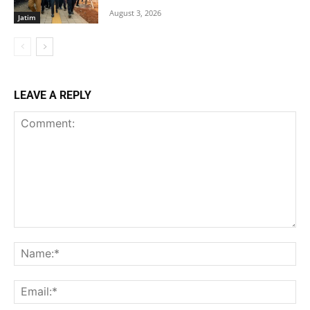
August 3, 2026
Jatim
LEAVE A REPLY
Comment:
Na
Ema