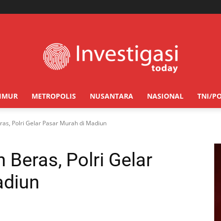
TIMUR
METROPOLIS
NUSANTARA
NASIONAL
TNI/PO
eras, Polri Gelar Pasar Murah di Madiun
 Beras, Polri Gelar
adiun