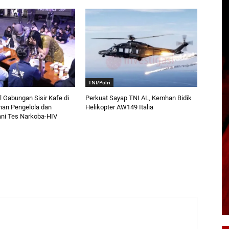
TNI/Polri
 Gabungan Sisir Kafe di
Perkuat Sayap TNI AL, Kemhan Bidik
han Pengelola dan
Helikopter AW149 Italia
ani Tes Narkoba-HIV