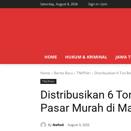
Saturday, August 8, 2026
Sign in / Join
HOME
HUKUM & KRIMINAL
JAWA 
Home
Berita Baru
TNI/Polri
Distribusikan 6 Ton B
TNI/Polri
Distribusikan 6 Ton
Pasar Murah di M
By
Naftali
August 9, 2025