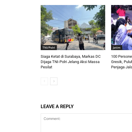
TNI/Polri
Jatim
Siaga Ketat di Surabaya, Markas DC
100 Personel
Dijaga TNI-Polri Jelang Aksi Massa
Gresik, Pulu
Pesilat
Penjaga Jal
LEAVE A REPLY