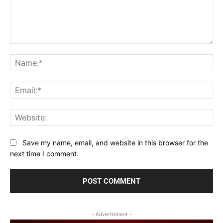
Comment:
Na
Ema
Web
Save my name, email, and website in this browser for the
next time I comment.
- Advertisment -