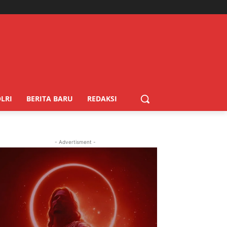
LRI
BERITA BARU
REDAKSI
- Advertisment -