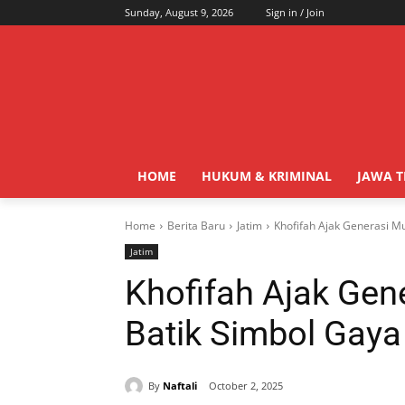
Sunday, August 9, 2026
Sign in / Join
HOME
HUKUM & KRIMINAL
JAWA 
Home
Berita Baru
Jatim
Khofifah Ajak Generasi M
Jatim
Khofifah Ajak Gen
Batik Simbol Gaya
By
Naftali
October 2, 2025