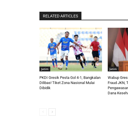
RELATED ARTICLES
Jatim
Jatim
PKDI Gresik Pesta Gol 4-1, Bangkalan
Wabup Gres
Dilibas! Tiket Zona Nasional Mulai
Fraud JKN, T
Dibidik
Pengawasan 
Dana Keseha