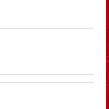
Name:*
Email:*
Website: