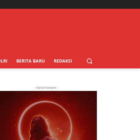
LRI
BERITA BARU
REDAKSI
- Advertisment -