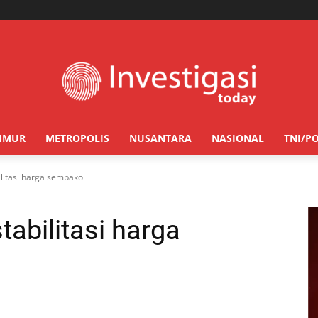
TIMUR
METROPOLIS
NUSANTARA
NASIONAL
TNI/PO
ilitasi harga sembako
abilitasi harga