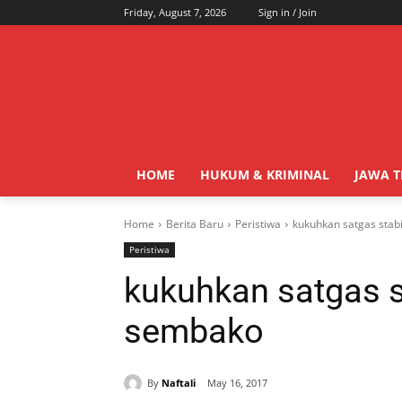
Friday, August 7, 2026
Sign in / Join
HOME
HUKUM & KRIMINAL
JAWA 
Home
Berita Baru
Peristiwa
kukuhkan satgas stab
Peristiwa
kukuhkan satgas st
sembako
By
Naftali
May 16, 2017