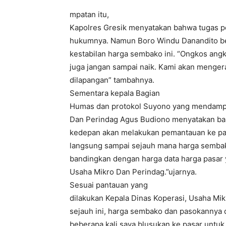
mpatan itu,
Kapolres Gresik menyatakan bahwa tugas p
hukumnya. Namun Boro Windu Danandito b
kestabilan harga sembako ini. “Ongkos ang
juga jangan sampai naik. Kami akan menger
dilapangan” tambahnya.
Sementara kepala Bagian
Humas dan protokol Suyono yang mendampin
Dan Perindag Agus Budiono menyatakan bah
kedepan akan melakukan pemantauan ke pa
langsung sampai sejauh mana harga sembak
bandingkan dengan harga data harga pasar y
Usaha Mikro Dan Perindag.”ujarnya.
Sesuai pantauan yang
dilakukan Kepala Dinas Koperasi, Usaha Mi
sejauh ini, harga sembako dan pasokannya di
beberapa kali saya blusukan ke pasar untu