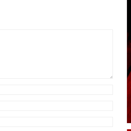
Name:*
Email:*
Website: