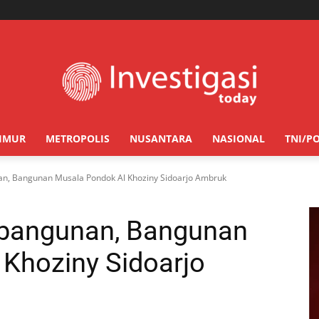
TIMUR
METROPOLIS
NUSANTARA
NASIONAL
TNI/PO
, Bangunan Musala Pondok Al Khoziny Sidoarjo Ambruk
bangunan, Bangunan
Khoziny Sidoarjo