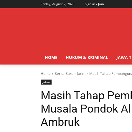
Friday, August 7, 2026
Sign in / Join
HOME
HUKUM & KRIMINAL
JAWA 
Home
Berita Baru
Jatim
Masih Tahap Pembangunan
Jatim
Masih Tahap Pem
Musala Pondok Al 
Ambruk