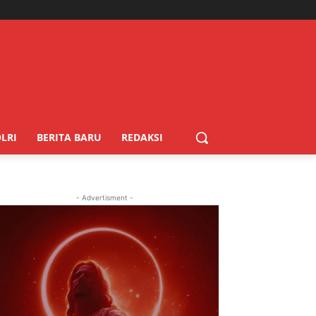
LRI
BERITA BARU
REDAKSI
- Advertisment -