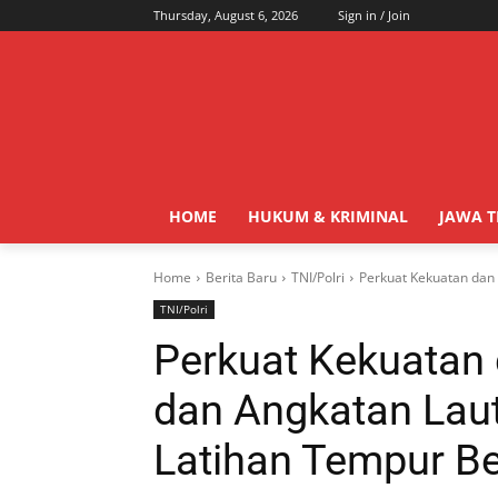
Thursday, August 6, 2026
Sign in / Join
HOME
HUKUM & KRIMINAL
JAWA 
Home
Berita Baru
TNI/Polri
Perkuat Kekuatan dan 
TNI/Polri
Perkuat Kekuatan 
dan Angkatan Laut
Latihan Tempur B