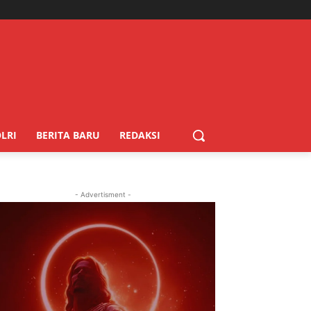
LRI
BERITA BARU
REDAKSI
- Advertisment -