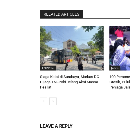
RELATED ARTICLES
TNI/Polri
Jatim
Siaga Ketat di Surabaya, Markas DC
100 Personel
Dijaga TNI-Polri Jelang Aksi Massa
Gresik, Pulu
Pesilat
Penjaga Jal
LEAVE A REPLY