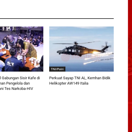
TNI/Polri
 Gabungan Sisir Kafe di
Perkuat Sayap TNI AL, Kemhan Bidik
han Pengelola dan
Helikopter AW149 Italia
ani Tes Narkoba-HIV