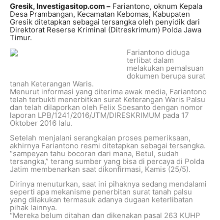
Gresik, Investigasitop.com –
Fariantono, oknum Kepala
Desa Prambangan, Kecamatan Kebomas, Kabupaten
Gresik ditetapkan sebagai tersangka oleh penyidik dari
Direktorat Reserse Kriminal (Ditreskrimum) Polda Jawa
Timur.
Fariantono diduga
terlibat dalam
melakukan pemalsuan
dokumen berupa surat
tanah Keterangan Waris.
Menurut informasi yang diterima awak media, Fariantono
telah terbukti menerbitkan surat Keterangan Waris Palsu
dan telah dilaporkan oleh Felix Soesanto dengan nomor
laporan LPB/1241/2016/JTM/DIRESKRIMUM pada 17
Oktober 2016 lalu.
Setelah menjalani serangkaian proses pemeriksaan,
akhirnya Fariantono resmi ditetapkan sebagai tersangka.
“sampeyan tahu bocoran dari mana, Betul, sudah
tersangka,” terang sumber yang bisa di percaya di Polda
Jatim membenarkan saat dikonfirmasi, Kamis (25/5).
Dirinya menuturkan, saat ini pihaknya sedang mendalami
seperti apa mekanisme penerbitan surat tanah palsu
yang dilakukan termasuk adanya dugaan keterlibatan
pihak lainnya.
“Mereka belum ditahan dan dikenakan pasal 263 KUHP