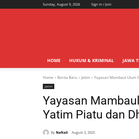
Sunday, August 9, 2026
Sign in / Join
HOME
HUKUM & KRIMINAL
JAWA 
Home
Berita Baru
Jatim
Yayasan Mambaul Ulum Ge
Jatim
Yayasan Mambaul 
Yatim Piatu dan D
By
Naftali
August 3, 2025