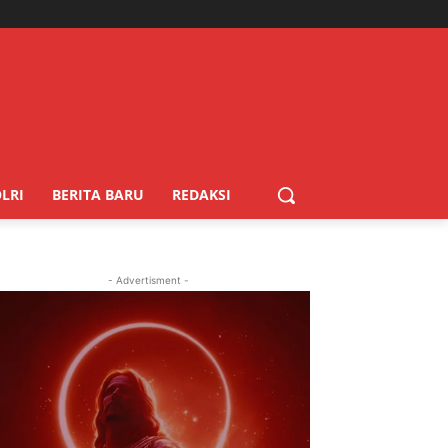
LRI
BERITA BARU
REDAKSI
- Advertisment -