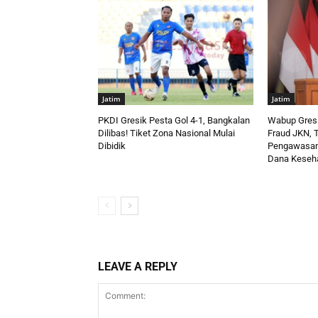
Jatim
Jatim
PKDI Gresik Pesta Gol 4-1, Bangkalan
Wabup Gres
Dilibas! Tiket Zona Nasional Mulai
Fraud JKN, T
Dibidik
Pengawasan 
Dana Keseha
LEAVE A REPLY