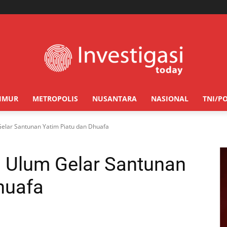
TIMUR
METROPOLIS
NUSANTARA
NASIONAL
TNI/PO
lar Santunan Yatim Piatu dan Dhuafa
Ulum Gelar Santunan
huafa