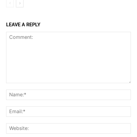
LEAVE A REPLY
Comment:
Na
Ema
Web