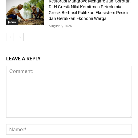
Restorasi Mangrove Mengare Jadi Sorotan,
DLH Gresik Nilai Komitmen Petrokimia
Gresik Berhasil Pulihkan Ekosistem Pesisir
dan Gerakkan Ekonomi Warga
Jatim
August 6, 2026
LEAVE A REPLY
Comment:
Na