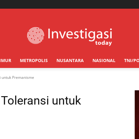
TIMUR
METROPOLIS
NUSANTARA
NASIONAL
TNI/PO
si untuk Premanisme
 Toleransi untuk