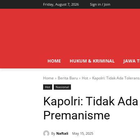
Friday, August 7, 2026
Sign in / Join
HOME
HUKUM & KRIMINAL
JAWA 
Home
Berita Baru
Hot
Kapolri: Tidak Ada Toleran
Hot
Nasional
Kapolri: Tidak Ada
Premanisme
By
Naftali
May 15, 2025