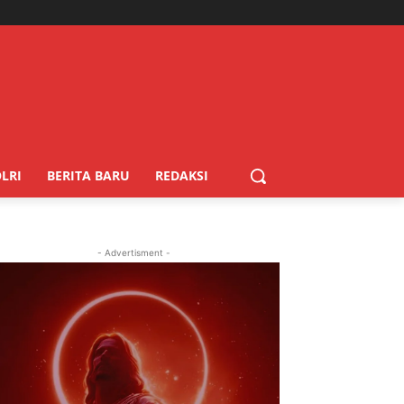
LRI
BERITA BARU
REDAKSI
- Advertisment -