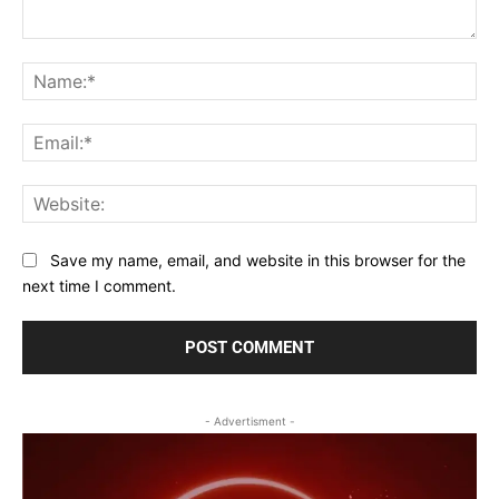
Comment:
Na
Ema
Web
Save my name, email, and website in this browser for the
next time I comment.
- Advertisment -