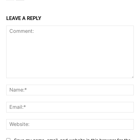
LEAVE A REPLY
Comment:
Na
Ema
Web