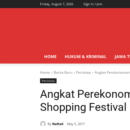
Friday, August 7, 2026
Sign in / Join
HOME
HUKUM & KRIMINAL
JAWA 
Home
Berita Baru
Peristiwa
Angkat Perekonomian 
Peristiwa
Angkat Perekonom
Shopping Festival
By
Naftali
May 5, 2017