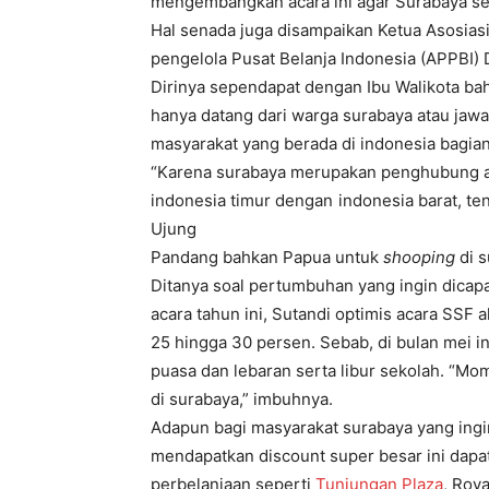
mengembangkan acara ini agar Surabaya sel
Hal senada juga disampaikan Ketua Asosias
pengelola Pusat Belanja Indonesia (APPBI) 
Dirinya sependapat dengan Ibu Walikota bah
hanya datang dari warga surabaya atau jawa 
masyarakat yang berada di indonesia bagian
“Karena surabaya merupakan penghubung a
indonesia timur dengan indonesia barat, te
Ujung
Pandang bahkan Papua untuk
shooping
di 
Ditanya soal pertumbuhan yang ingin dicap
acara tahun ini, Sutandi optimis acara SSF
25 hingga 30 persen. Sebab, di bulan mei 
puasa dan lebaran serta libur sekolah. “
di surabaya,” imbuhnya.
Adapun bagi masyarakat surabaya yang ingi
mendapatkan discount super besar ini dapa
perbelanjaan seperti
Tunjungan Plaza
, Roya