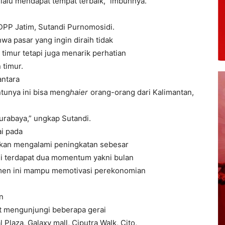
alu mendapat tempat terbaik,” imbuhnya.
i
DPP Jatim, Sutandi Purnomosidi.
wa pasar yang ingin diraih tidak
timur tetapi juga menarik perhatian
 timur.
ntara
ntunya ini bisa meng
haier
orang-orang dari Kalimantan,
surabaya,” ungkap Sutandi.
ai pada
 akan mengalami peningkatan sebesar
ini terdapat dua momentum yakni bulan
Momen ini mampu memotivasi perekonomian
n
t mengunjungi beberapa gerai
l Plaza, Galaxy mall, Ciputra Walk, Cito,