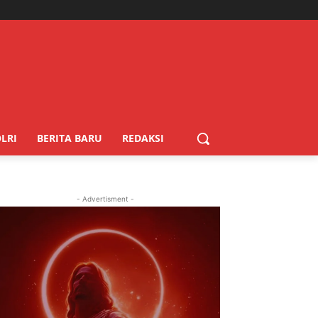
LRI
BERITA BARU
REDAKSI
- Advertisment -